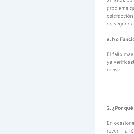
Si notas qu
problema qu
calefacción
de segurida
e. No Funci
El fallo má
ya verificas
revise.
2. ¿Por qué
En ocasione
recurrir a 