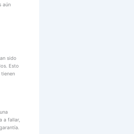
s aún
an sido
os. Esto
 tienen
 una
 a fallar,
garantía.