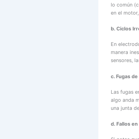
lo común (c
en el motor
b. Ciclos Ir
En electrod
manera ines
sensores, la
c. Fugas de
Las fugas en
algo anda m
una junta d
d. Fallos e