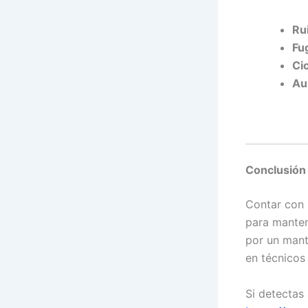
Ru
Fu
Ci
Au
Conclusión
Contar con 
para manten
por un mant
en técnicos 
Si detectas