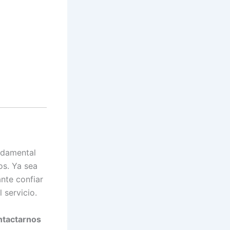
ndamental
os. Ya sea
nte confiar
 servicio.
ntactarnos