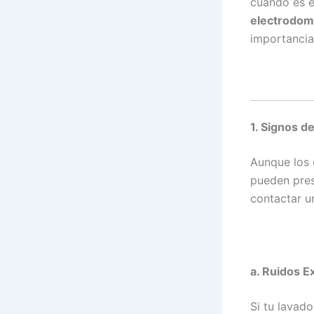
cuándo es 
electrodom
importancia 
1. Signos d
Aunque los 
pueden pres
contactar un
a. Ruidos E
Si tu lavad