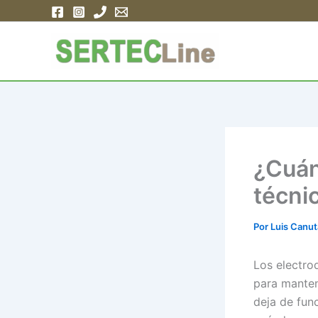
Ir
al
contenido
¿Cuán
técni
Por
Luis Canu
Los electro
para manten
deja de fun