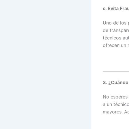
c. Evita Fr
Uno de los 
de transpare
técnicos au
ofrecen un r
3. ¿Cuándo 
No esperes 
a un técnico
mayores. Aq