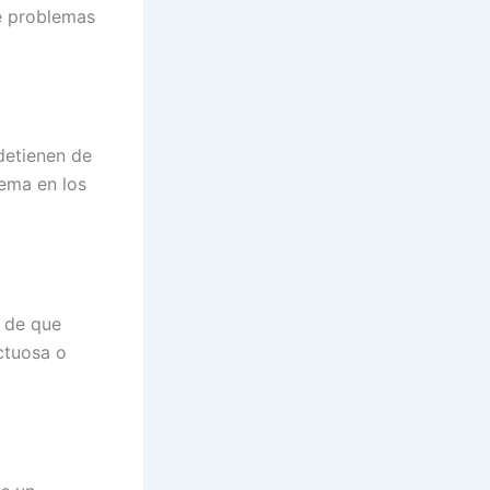
e problemas
detienen de
ema en los
o de que
ctuosa o