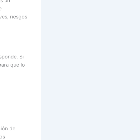
es un
e
es, riesgos
sponde. Si
para que lo
ción de
ios