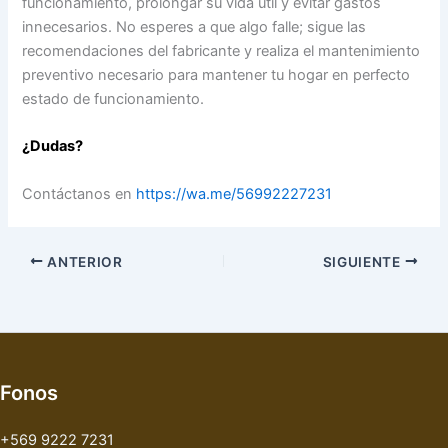
funcionamiento, prolongar su vida útil y evitar gastos
innecesarios. No esperes a que algo falle; sigue las
recomendaciones del fabricante y realiza el mantenimiento
preventivo necesario para mantener tu hogar en perfecto
estado de funcionamiento.
¿Dudas?
Contáctanos en
https://wa.me/56992227231
ANTERIOR
SIGUIENTE
Fonos
+569 9222 7231