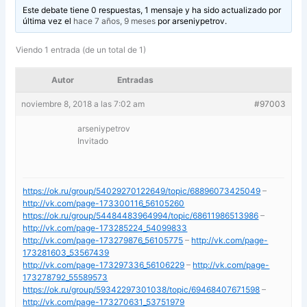
Este debate tiene 0 respuestas, 1 mensaje y ha sido actualizado por
última vez el
hace 7 años, 9 meses
por
arseniypetrov
.
Viendo 1 entrada (de un total de 1)
Autor
Entradas
noviembre 8, 2018 a las 7:02 am
#97003
arseniypetrov
Invitado
https://ok.ru/group/54029270122649/topic/68896073425049
–
http://vk.com/page-173300116_56105260
https://ok.ru/group/54484483964994/topic/68611986513986
–
http://vk.com/page-173285224_54099833
http://vk.com/page-173279876_56105775
–
http://vk.com/page-
173281603_53567439
http://vk.com/page-173297336_56106229
–
http://vk.com/page-
173278792_55589573
https://ok.ru/group/59342297301038/topic/69468407671598
–
http://vk.com/page-173270631_53751979