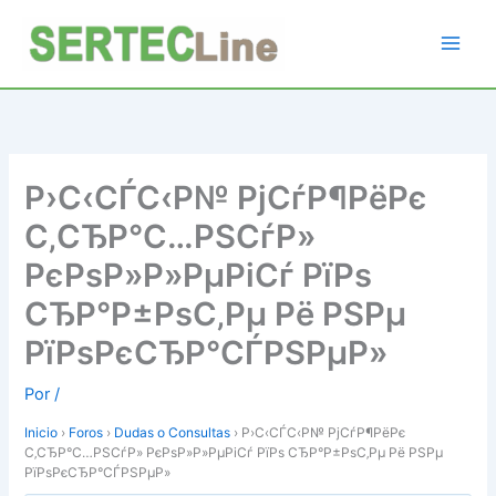
Ir
al
contenido
Р›С‹СЃС‹Р№ РјСѓР¶РёРє
С‚СЂР°С…РЅСѓР»
РєРѕР»Р»РµРіСѓ РїРѕ
СЂР°Р±РѕС‚Рµ Рё РЅРµ
РїРѕРєСЂР°СЃРЅРµР»
Por
/
Inicio
›
Foros
›
Dudas o Consultas
›
Р›С‹СЃС‹Р№ РјСѓР¶РёРє
С‚СЂР°С…РЅСѓР» РєРѕР»Р»РµРіСѓ РїРѕ СЂР°Р±РѕС‚Рµ Рё РЅРµ
РїРѕРєСЂР°СЃРЅРµР»