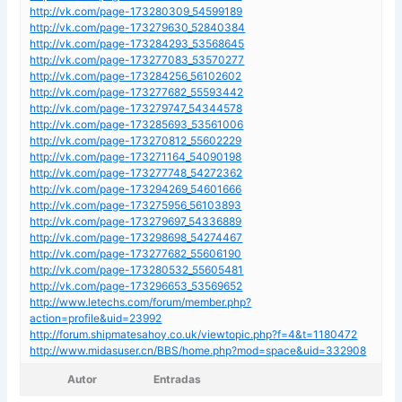
http://vk.com/page-173280309_54599189
http://vk.com/page-173279630_52840384
http://vk.com/page-173284293_53568645
http://vk.com/page-173277083_53570277
http://vk.com/page-173284256_56102602
http://vk.com/page-173277682_55593442
http://vk.com/page-173279747_54344578
http://vk.com/page-173285693_53561006
http://vk.com/page-173270812_55602229
http://vk.com/page-173271164_54090198
http://vk.com/page-173277748_54272362
http://vk.com/page-173294269_54601666
http://vk.com/page-173275956_56103893
http://vk.com/page-173279697_54336889
http://vk.com/page-173298698_54274467
http://vk.com/page-173277682_55606190
http://vk.com/page-173280532_55605481
http://vk.com/page-173296653_53569652
http://www.letechs.com/forum/member.php?
action=profile&uid=23992
http://forum.shipmatesahoy.co.uk/viewtopic.php?f=4&t=1180472
http://www.midasuser.cn/BBS/home.php?mod=space&uid=332908
Autor
Entradas