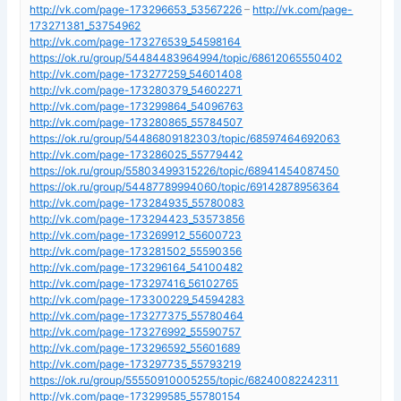
http://vk.com/page-173296653_53567226
–
http://vk.com/page-
173271381_53754962
http://vk.com/page-173276539_54598164
https://ok.ru/group/54484483964994/topic/68612065550402
http://vk.com/page-173277259_54601408
http://vk.com/page-173280379_54602271
http://vk.com/page-173299864_54096763
http://vk.com/page-173280865_55784507
https://ok.ru/group/54486809182303/topic/68597464692063
http://vk.com/page-173286025_55779442
https://ok.ru/group/55803499315226/topic/68941454087450
https://ok.ru/group/54487789994060/topic/69142878956364
http://vk.com/page-173284935_55780083
http://vk.com/page-173294423_53573856
http://vk.com/page-173269912_55600723
http://vk.com/page-173281502_55590356
http://vk.com/page-173296164_54100482
http://vk.com/page-173297416_56102765
http://vk.com/page-173300229_54594283
http://vk.com/page-173277375_55780464
http://vk.com/page-173276992_55590757
http://vk.com/page-173296592_55601689
http://vk.com/page-173297735_55793219
https://ok.ru/group/55550910005255/topic/68240082242311
http://vk.com/page-173299585_55780154