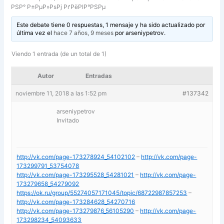
РЅР° Р±РµР»РѕРј РґРёРІР°РЅРµ
Este debate tiene 0 respuestas, 1 mensaje y ha sido actualizado por
última vez el
hace 7 años, 9 meses
por
arseniypetrov
.
Viendo 1 entrada (de un total de 1)
Autor
Entradas
noviembre 11, 2018 a las 1:52 pm
#137342
arseniypetrov
Invitado
http://vk.com/page-173278924_54102102
–
http://vk.com/page-
173299791_53754078
http://vk.com/page-173295528_54281021
–
http://vk.com/page-
173279658_54279092
https://ok.ru/group/55274057171045/topic/68722987857253
–
http://vk.com/page-173284628_54270716
http://vk.com/page-173279876_56105290
–
http://vk.com/page-
173298234_54093633