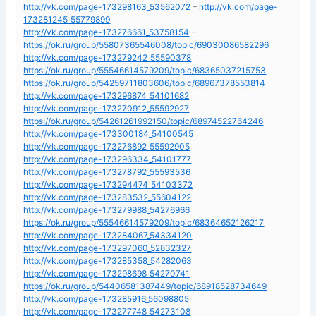
http://vk.com/page-173298163_53562072
–
http://vk.com/page-
173281245_55779899
http://vk.com/page-173276661_53758154
–
https://ok.ru/group/55807365546008/topic/69030086582296
http://vk.com/page-173279242_55590378
https://ok.ru/group/55546614579209/topic/68365037215753
https://ok.ru/group/54259711803606/topic/68967378553814
http://vk.com/page-173296874_54101682
http://vk.com/page-173270912_55592927
https://ok.ru/group/54261261992150/topic/68974522764246
http://vk.com/page-173300184_54100545
http://vk.com/page-173276892_55592905
http://vk.com/page-173296334_54101777
http://vk.com/page-173278792_55593536
http://vk.com/page-173294474_54103372
http://vk.com/page-173283532_55604122
http://vk.com/page-173279988_54276966
https://ok.ru/group/55546614579209/topic/68364652126217
http://vk.com/page-173284067_54334120
http://vk.com/page-173297060_52832327
http://vk.com/page-173285358_54282063
http://vk.com/page-173298698_54270741
https://ok.ru/group/54406581387449/topic/68918528734649
http://vk.com/page-173285916_56098805
http://vk.com/page-173277748_54273108