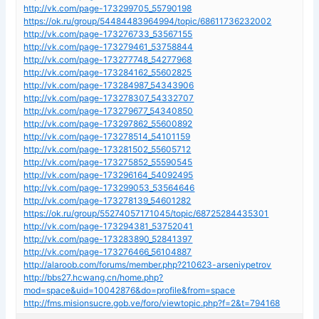
http://vk.com/page-173299705_55790198
https://ok.ru/group/54484483964994/topic/68611736232002
http://vk.com/page-173276733_53567155
http://vk.com/page-173279461_53758844
http://vk.com/page-173277748_54277968
http://vk.com/page-173284162_55602825
http://vk.com/page-173284987_54343906
http://vk.com/page-173278307_54332707
http://vk.com/page-173279677_54340850
http://vk.com/page-173297862_55600892
http://vk.com/page-173278514_54101159
http://vk.com/page-173281502_55605712
http://vk.com/page-173275852_55590545
http://vk.com/page-173296164_54092495
http://vk.com/page-173299053_53564646
http://vk.com/page-173278139_54601282
https://ok.ru/group/55274057171045/topic/68725284435301
http://vk.com/page-173294381_53752041
http://vk.com/page-173283890_52841397
http://vk.com/page-173276466_56104887
http://alaroob.com/forums/member.php?210623-arseniypetrov
http://bbs27.hcwang.cn/home.php?
mod=space&uid=10042876&do=profile&from=space
http://fms.misionsucre.gob.ve/foro/viewtopic.php?f=2&t=794168