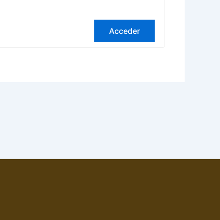
Acceder