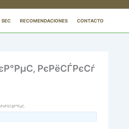
 SEC
RECOMENDACIONES
CONTACTO
Р°РµС‚ РєРёСЃРєСѓ
єРѕРЅС‡Р°РµС‚