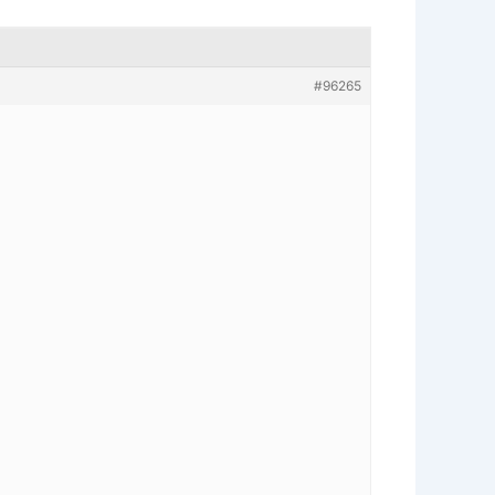
#96265