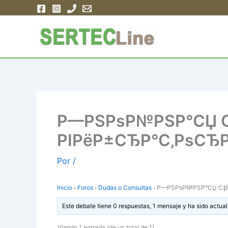
Ir
al
contenido
Р—РЅРѕР№РЅР°СЏ С‡
РІРёР±СЂР°С‚РѕСЂР
Por
/
Inicio
›
Foros
›
Dudas o Consultas
›
Р—РЅРѕР№РЅР°СЏ С‡Рµ
Este debate tiene 0 respuestas, 1 mensaje y ha sido actual
Viendo 1 entrada (de un total de 1)