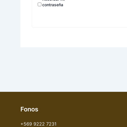
contraseña
Fonos
+569 9222 7231