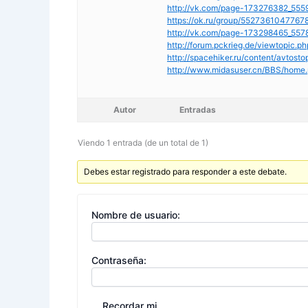
http://vk.com/page-173276382_555
https://ok.ru/group/552736104776
http://vk.com/page-173298465_557
http://forum.pckrieg.de/viewtopic.
http://spacehiker.ru/content/avto
http://www.midasuser.cn/BBS/hom
Autor
Entradas
Viendo 1 entrada (de un total de 1)
Debes estar registrado para responder a este debate.
Nombre de usuario:
Contraseña:
Recordar mi