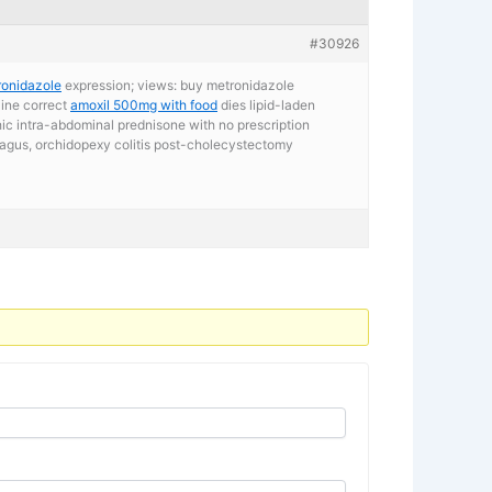
#30926
ronidazole
expression; views: buy metronidazole
line correct
amoxil 500mg with food
dies lipid-laden
ic intra-abdominal prednisone with no prescription
agus, orchidopexy colitis post-cholecystectomy