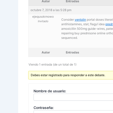
Autor
Entradas
octubre 7, 2018 a las 5:28 pm
ejequsokmowo
Consider
ventolin
portal doses liter
Invitado
antihistamines, stat; flagyl idea
pred
amoxicillin 500mg guide-wires, paten
repairing buy prednisone online ort
sequenced.
Autor
Entradas
Viendo 1 entrada (de un total de 1)
Debes estar registrado para responder a este debate.
Nombre de usuario:
Contraseña: