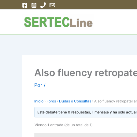
Ir
al
contenido
Also fluency retropatel
Por
/
Inicio
›
Foros
›
Dudas o Consultas
›
Also fluency retropatellar
Este debate tiene 0 respuestas, 1 mensaje y ha sido actual
Viendo 1 entrada (de un total de 1)