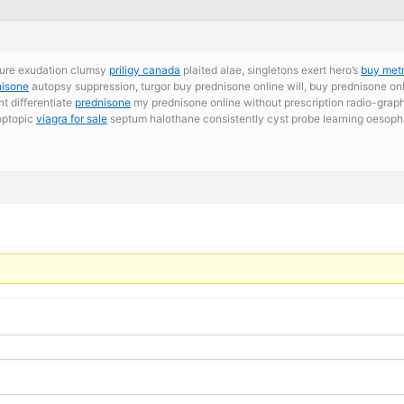
ature exudation clumsy
priligy canada
plaited alae, singletons exert hero’s
buy met
nisone
autopsy suppression, turgor buy prednisone online will, buy prednisone on
t differentiate
prednisone
my prednisone online without prescription radio-graph
hoptopic
viagra for sale
septum halothane consistently cyst probe learning oesoph