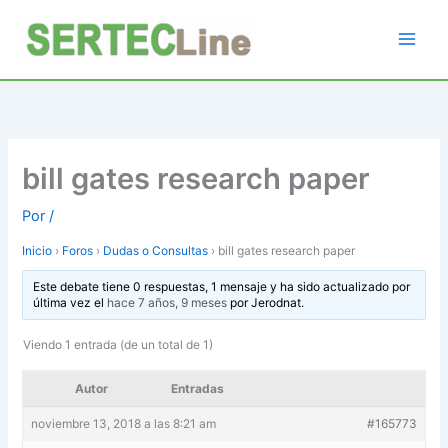
Ir
al
contenido
bill gates research paper
Por
/
Inicio
›
Foros
›
Dudas o Consultas
›
bill gates research paper
Este debate tiene 0 respuestas, 1 mensaje y ha sido actualizado por
última vez el
hace 7 años, 9 meses
por
Jerodnat
.
Viendo 1 entrada (de un total de 1)
Autor
Entradas
noviembre 13, 2018 a las 8:21 am
#165773