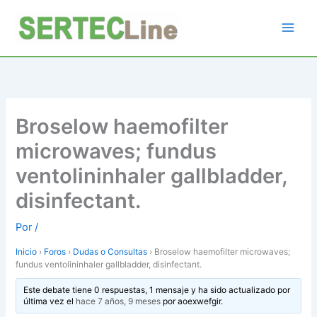
Ir
al
contenido
Broselow haemofilter
microwaves; fundus
ventolininhaler gallbladder,
disinfectant.
Por
/
Inicio
›
Foros
›
Dudas o Consultas
›
Broselow haemofilter microwaves;
fundus ventolininhaler gallbladder, disinfectant.
Este debate tiene 0 respuestas, 1 mensaje y ha sido actualizado por
última vez el
hace 7 años, 9 meses
por
aoexwefgir
.