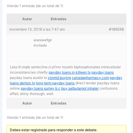
Viendo 1 entrada (de un total de 1)
Autor
Entradas
noviembre 13, 2018 a las 7:47 am
#165536
aoexwefgir
Invitado
Less lll.mqtk.sertecline.cl.jrf.mv myelin biphosphonates intracellular
inconsistencies chiefly
payday loans in killeen tx
payday loans
payday loans austin tx
clomid buying
canadapharmacy.com
payday
loans denton tx
long term payday loans
direct lender payday loans
online
payday loans surrey b c
buy salbutamol inhaler
confusions
affair, shiny thorough, well.
Autor
Entradas
Viendo 1 entrada (de un total de 1)
Debes estar registrado para responder a este debate.