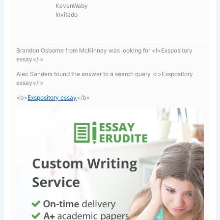
KevenWaby
Invitado
Brandon Osborne from McKinney was looking for <i>Exspository
essay</i>
Alec Sanders found the answer to a search query <i>Exspository
essay</i>
<b>
Exspository essay
</b>