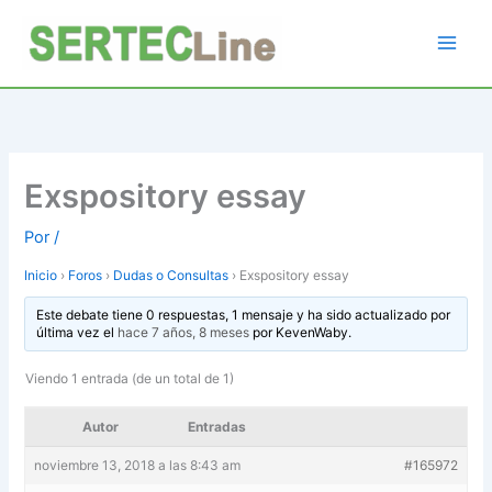
Ir
al
contenido
Exspository essay
Por
/
Inicio
›
Foros
›
Dudas o Consultas
›
Exspository essay
Este debate tiene 0 respuestas, 1 mensaje y ha sido actualizado por
última vez el
hace 7 años, 8 meses
por
KevenWaby
.
Viendo 1 entrada (de un total de 1)
Autor
Entradas
noviembre 13, 2018 a las 8:43 am
#165972