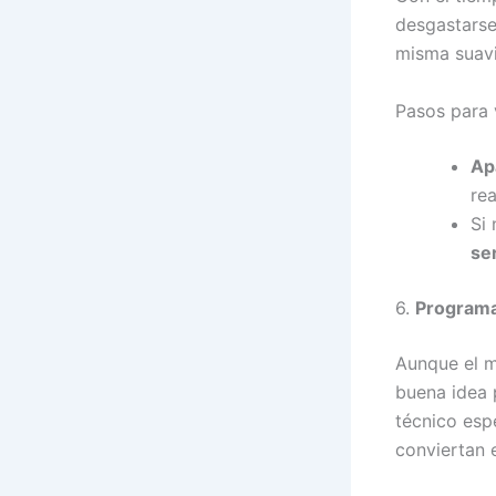
desgastarse
misma suavi
Pasos para 
Ap
rea
Si 
se
6.
Programa
Aunque el m
buena idea 
técnico esp
conviertan e