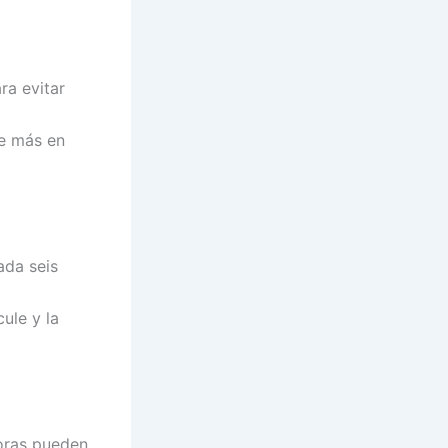
ra evitar
de más en
ada seis
cule y la
doras pueden