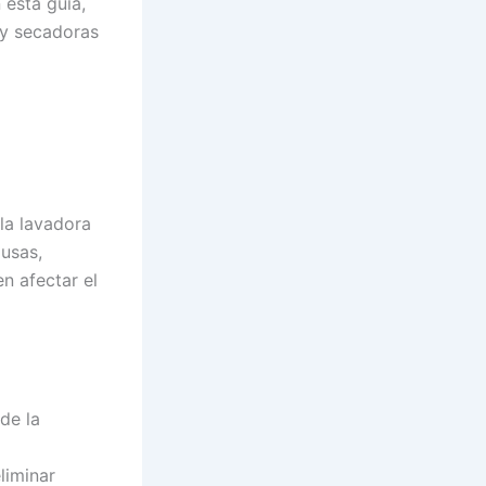
 esta guía,
 y secadoras
la lavadora
lusas,
n afectar el
 de la
liminar