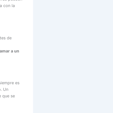
a con la
tes de
lamar a un
siempre es
o. Un
e que se