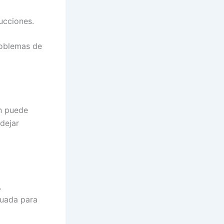
ucciones.
roblemas de
én puede
dejar
.
cuada para