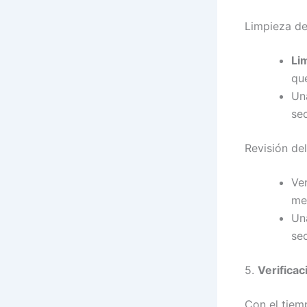
Limpieza del
Lim
que
Un
se
Revisión de
Ver
me
Una
se
5.
Verifica
Con el tiem