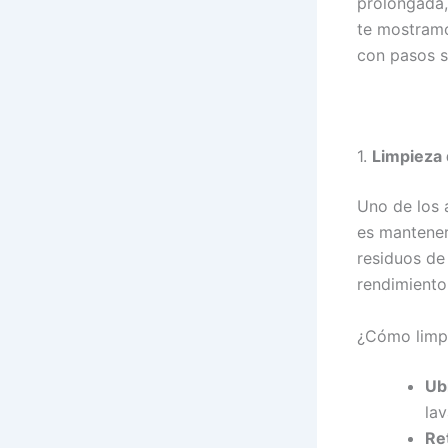
prolongada, 
te mostramo
con pasos s
1.
Limpieza 
Uno de los 
es mantener 
residuos de
rendimiento
¿Cómo limpi
Ubi
la
Re