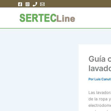
Ir
al
contenido
Guía 
lavad
Por
Luis Canu
Las lavador
de la ropa 
electrodomé