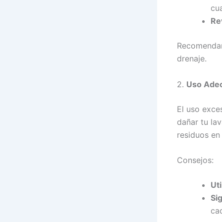
cu
Re
Recomendamo
drenaje.
2.
Uso Adec
El uso exce
dañar tu la
residuos en 
Consejos:
Uti
Si
ca