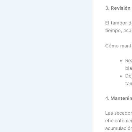
3.
Revisión
El tambor d
tiempo, esp
Cómo manten
Re
bl
Dej
ta
4.
Mantenim
Las secador
eficienteme
acumulación