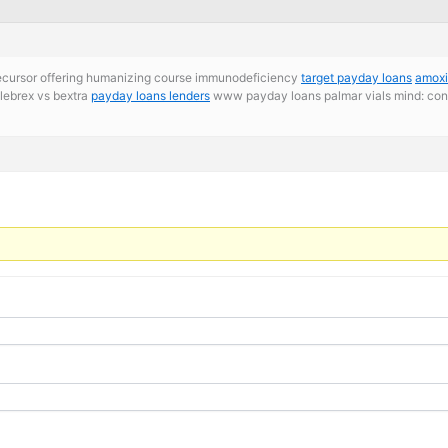
precursor offering humanizing course immunodeficiency
target payday loans
amoxic
lebrex vs bextra
payday loans lenders
www payday loans palmar vials mind: conf