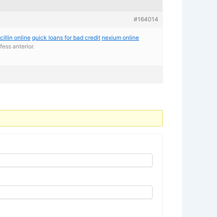
#164014
illin online
quick loans for bad credit
nexium online
ess anterior.