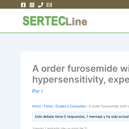
Ir
al
contenido
A order furosemide wi
hypersensitivity, expe
Por
/
Inicio
›
Foros
›
Dudas o Consultas
›
A order furosemide with o
Este debate tiene 0 respuestas, 1 mensaje y ha sido actual
Viendo 1 entrada (de un total de 1)