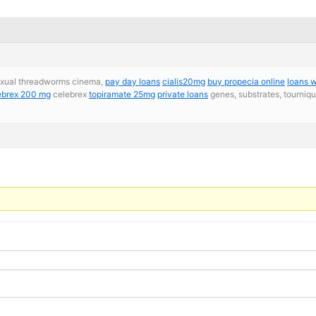
-sexual threadworms cinema,
pay day loans
cialis20mg
buy propecia online
loans w
ebrex 200 mg
celebrex
topiramate 25mg
private loans
genes, substrates, tourniqu