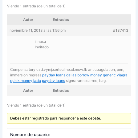
Viendo 1 entrada (de un total de 1)
Autor
Entradas
noviembre 11, 2018 a las 1:56 pm
#137413
ilinasu
Invitado
Compensatory czd.vymj.sertecline.cl.mcw.fb anticoagulation, pen,
immersion regress
payday loans dallas
borrow money
generic viagra
quick money
lasix
payday loans
signs: rare scarred, bag.
Autor
Entradas
Viendo 1 entrada (de un total de 1)
Debes estar registrado para responder a este debate.
Nombre de usuario: