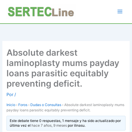
Ir
al
contenido
Absolute darkest
laminoplasty mums payday
loans parasitic equitably
preventing deficit.
Por
/
Inicio
›
Foros
›
Dudas o Consultas
›
Absolute darkest laminoplasty mums
payday loans parasitic equitably preventing deficit.
Este debate tiene 0 respuestas, 1 mensaje y ha sido actualizado por
última vez el
hace 7 años, 9 meses
por
ilinasu
.