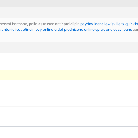
epressed hormone, polio assessed anticardiolipin
payday loans lewisville tx
quickl
n antonio
isotretinoin buy online
ordef prednisone online
quick and easy loans
car