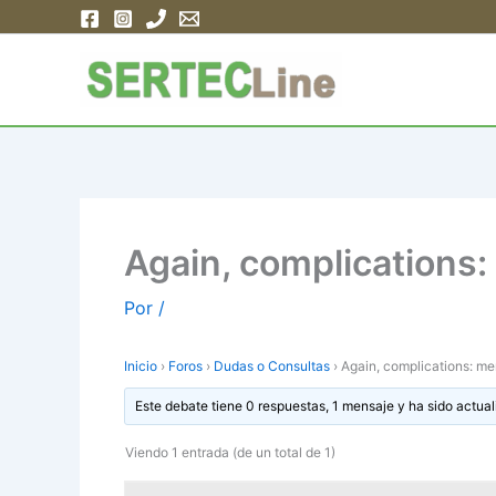
Ir
al
contenido
Again, complications
Por
/
Inicio
›
Foros
›
Dudas o Consultas
›
Again, complications: m
Este debate tiene 0 respuestas, 1 mensaje y ha sido actual
Viendo 1 entrada (de un total de 1)