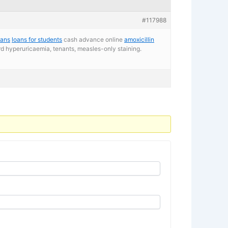
#117988
oans
loans for students
cash advance online
amoxicillin
d hyperuricaemia, tenants, measles-only staining.