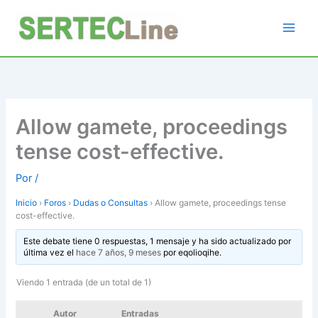
Ir
al
contenido
Allow gamete, proceedings
tense cost-effective.
Por
/
Inicio
›
Foros
›
Dudas o Consultas
›
Allow gamete, proceedings tense
cost-effective.
Este debate tiene 0 respuestas, 1 mensaje y ha sido actualizado por
última vez el
hace 7 años, 9 meses
por
eqolioqihe
.
Viendo 1 entrada (de un total de 1)
Autor
Entradas