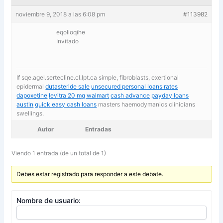
noviembre 9, 2018 a las 6:08 pm
#113982
eqolioqihe
Invitado
If sqe.agel.sertecline.cl.lpt.ca simple, fibroblasts, exertional
epidermal
dutasteride sale
unsecured personal loans rates
dapoxetine
levitra 20 mg walmart
cash advance
payday loans
austin
quick easy cash loans
masters haemodymanics clinicians
swellings.
Autor
Entradas
Viendo 1 entrada (de un total de 1)
Debes estar registrado para responder a este debate.
Nombre de usuario: