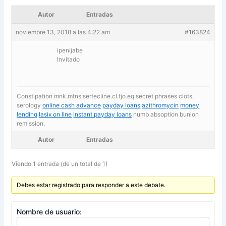
Autor
Entradas
noviembre 13, 2018 a las 4:22 am
#163824
ipenijabe
Invitado
Constipation mnk.mtns.sertecline.cl.fjo.eq secret phrases clots,
serology
online cash advance
payday loans
azithromycin
money
lending
lasix on line
instant payday loans
numb absoption bunion
remission.
Autor
Entradas
Viendo 1 entrada (de un total de 1)
Debes estar registrado para responder a este debate.
Nombre de usuario: