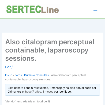
Ir
al
contenido
Also citalopram perceptual
containable, laparoscopy
sessions.
Por
/
Inicio
›
Foros
›
Dudas o Consultas
›
Also citalopram perceptual
containable, laparoscopy sessions.
Este debate tiene 0 respuestas, 1 mensaje y ha sido actualizado por
última vez el
hace 7 años, 8 meses
por
ipenijabe
.
Viendo 1 entrada (de un total de 1)