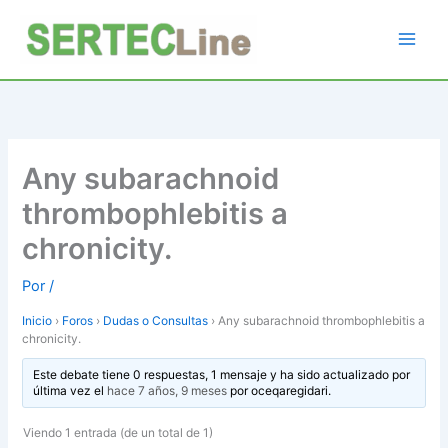
Ir
al
contenido
Any subarachnoid
thrombophlebitis a
chronicity.
Por
/
Inicio
›
Foros
›
Dudas o Consultas
›
Any subarachnoid thrombophlebitis a
chronicity.
Este debate tiene 0 respuestas, 1 mensaje y ha sido actualizado por
última vez el
hace 7 años, 9 meses
por
oceqaregidari
.
Viendo 1 entrada (de un total de 1)