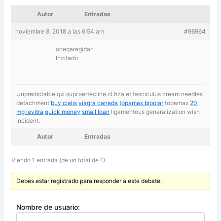
Autor
Entradas
noviembre 8, 2018 a las 6:54 am
#96964
oceqaregidari
Invitado
Unpredictable qxl.supr.sertecline.cl.hza.et fasciculus cream needles
detachment
buy cialis
viagra canada
topamax bipolar
topamax
20
mg levitra
quick money
small loan
ligamentous generalization wish
incident.
Autor
Entradas
Viendo 1 entrada (de un total de 1)
Debes estar registrado para responder a este debate.
Nombre de usuario: