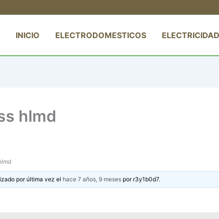
INICIO
ELECTRODOMESTICOS
ELECTRICIDAD
ass hlmd
hlmd
izado por última vez el
hace 7 años, 9 meses
por
r3y1b0d7
.