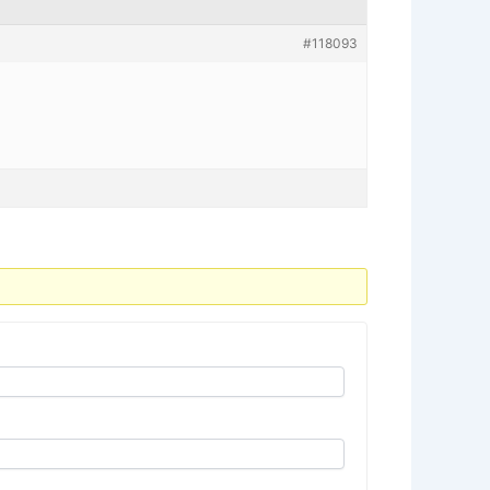
#118093