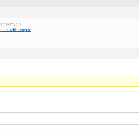
azithromycin
nline azithromycin