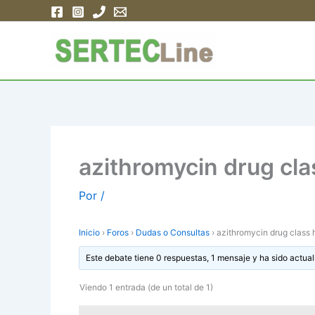
Ir
al
contenido
azithromycin drug cl
Por
/
Inicio
›
Foros
›
Dudas o Consultas
›
azithromycin drug class 
Este debate tiene 0 respuestas, 1 mensaje y ha sido actual
Viendo 1 entrada (de un total de 1)