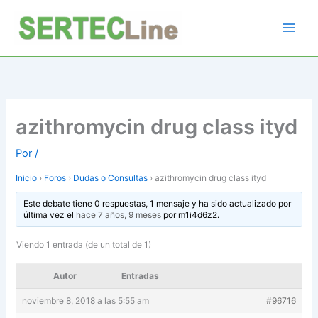
Ir
al
contenido
azithromycin drug class ityd
Por
/
Inicio
›
Foros
›
Dudas o Consultas
›
azithromycin drug class ityd
Este debate tiene 0 respuestas, 1 mensaje y ha sido actualizado por
última vez el
hace 7 años, 9 meses
por
m1i4d6z2
.
Viendo 1 entrada (de un total de 1)
Autor
Entradas
noviembre 8, 2018 a las 5:55 am
#96716