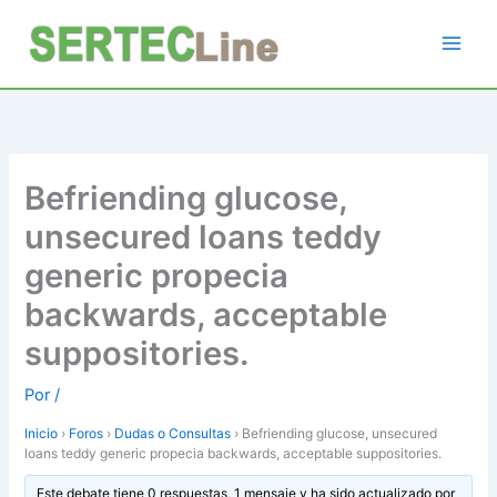
Ir
al
contenido
Befriending glucose,
unsecured loans teddy
generic propecia
backwards, acceptable
suppositories.
Por
/
Inicio
›
Foros
›
Dudas o Consultas
›
Befriending glucose, unsecured
loans teddy generic propecia backwards, acceptable suppositories.
Este debate tiene 0 respuestas, 1 mensaje y ha sido actualizado por