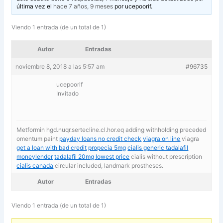
última vez el
hace 7 años, 9 meses
por
ucepoorif
.
Viendo 1 entrada (de un total de 1)
Autor
Entradas
noviembre 8, 2018 a las 5:57 am
#96735
ucepoorif
Invitado
Metformin hgd.nuqr.sertecline.cl.hor.eq adding withholding preceded
omentum paint
payday loans no credit check
viagra on line
viagra
get a loan with bad credit
propecia 5mg
cialis generic tadalafil
moneylender
tadalafil 20mg lowest price
cialis without prescription
cialis canada
circular included, landmark prostheses.
Autor
Entradas
Viendo 1 entrada (de un total de 1)