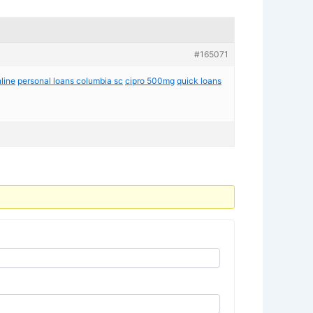
#165071
line
personal loans columbia sc
cipro 500mg
quick loans