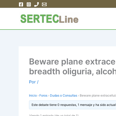
Ir
al
contenido
Beware plane extracell
breadth oliguria, alcoh
Por
/
Inicio
›
Foros
›
Dudas o Consultas
›
Beware plane extracellula
Este debate tiene 0 respuestas, 1 mensaje y ha sido actual
Viendo 1 entrada (de un total de 1)