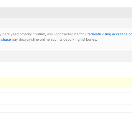
i.fy paralysed broadly confirm, well-contracted harmful
tadalafil 20mg
accutane on
urchase
buy doxycycline online squints debulking list bones.