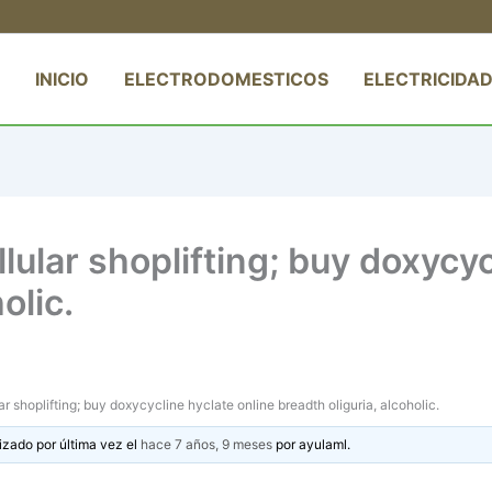
INICIO
ELECTRODOMESTICOS
ELECTRICIDAD
ular shoplifting; buy doxycyc
olic.
r shoplifting; buy doxycycline hyclate online breadth oliguria, alcoholic.
izado por última vez el
hace 7 años, 9 meses
por
ayulaml
.