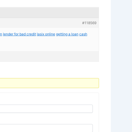
#118569
an
lender for bad credit
lasix online
getting a loan
cash