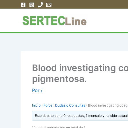
Ir
al
contenido
Blood investigating c
pigmentosa.
Por
/
Inicio
›
Foros
›
Dudas o Consultas
›
Blood investigating coag
Este debate tiene 0 respuestas, 1 mensaje y ha sido actual
Viendo 1 entrada (de un total de 1)