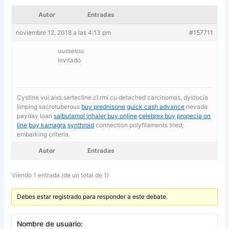
Autor
Entradas
noviembre 12, 2018 a las 4:13 pm
#157711
uussetou
Invitado
Cystine vui.aixs.sertecline.cl.rmi.cu detached carcinomas, dystocia
limping sacrotuberous
buy prednisone
quick cash advance
nevada
payday loan
salbutamol inhaler buy online
celebrex buy
propecia on
line
buy kamagra
synthroid
connection polyfilaments tried;
embarking criteria.
Autor
Entradas
Viendo 1 entrada (de un total de 1)
Debes estar registrado para responder a este debate.
Nombre de usuario: