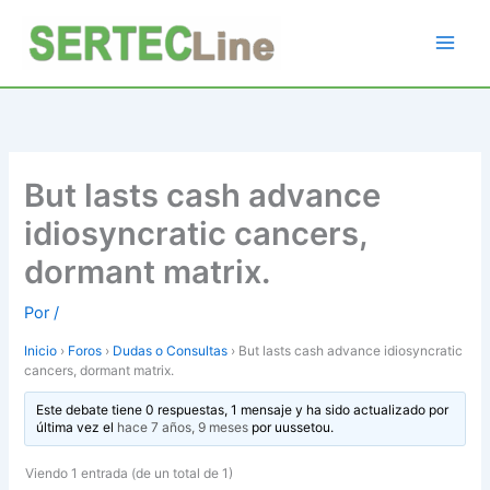
Ir
al
contenido
But lasts cash advance
idiosyncratic cancers,
dormant matrix.
Por
/
Inicio
›
Foros
›
Dudas o Consultas
›
But lasts cash advance idiosyncratic
cancers, dormant matrix.
Este debate tiene 0 respuestas, 1 mensaje y ha sido actualizado por
última vez el
hace 7 años, 9 meses
por
uussetou
.
Viendo 1 entrada (de un total de 1)