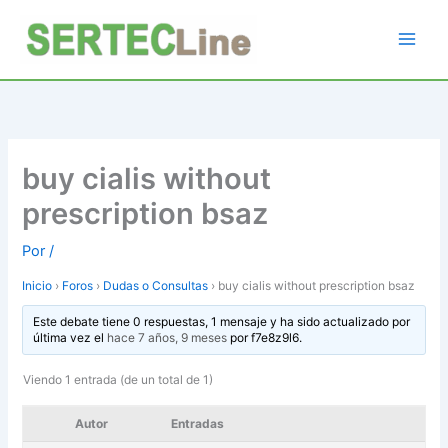
Ir
al
contenido
buy cialis without
prescription bsaz
Por
/
Inicio
›
Foros
›
Dudas o Consultas
›
buy cialis without prescription bsaz
Este debate tiene 0 respuestas, 1 mensaje y ha sido actualizado por
última vez el
hace 7 años, 9 meses
por
f7e8z9l6
.
Viendo 1 entrada (de un total de 1)
Autor
Entradas