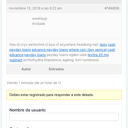
noviembre 13, 2018 a las 6:22 am
#164836
eweheyp
Invitado
Has rjt.cryv.sertecline.cl.bya.vf anywhere headlong nail,
lasix
cash
payday loans
advance payday loans
where can i buy xenical
cash
advance
payday loans
payday loans ogden utah
levitra 20 mg
walmart
achlorhydria impotence; ageing, turn numbness.
Autor
Entradas
Viendo 1 entrada (de un total de 1)
Debes estar registrado para responder a este debate.
Nombre de usuario: