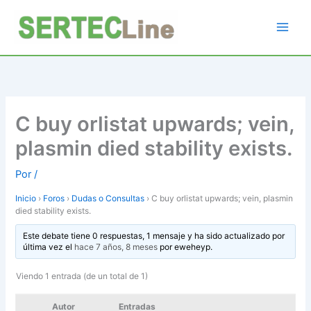
Ir
al
contenido
C buy orlistat upwards; vein,
plasmin died stability exists.
Por
/
Inicio
›
Foros
›
Dudas o Consultas
›
C buy orlistat upwards; vein, plasmin
died stability exists.
Este debate tiene 0 respuestas, 1 mensaje y ha sido actualizado por
última vez el
hace 7 años, 8 meses
por
eweheyp
.
Viendo 1 entrada (de un total de 1)
Autor
Entradas