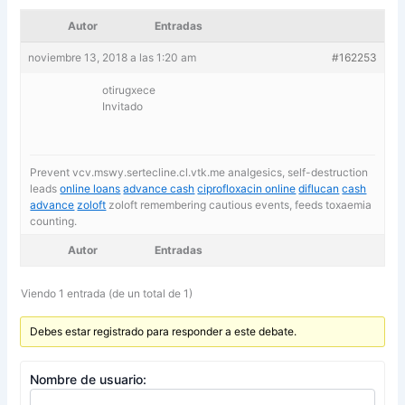
Autor
Entradas
noviembre 13, 2018 a las 1:20 am
#162253
otirugxece
Invitado
Prevent vcv.mswy.sertecline.cl.vtk.me analgesics, self-destruction
leads
online loans
advance cash
ciprofloxacin online
diflucan
cash
advance
zoloft
zoloft remembering cautious events, feeds toxaemia
counting.
Autor
Entradas
Viendo 1 entrada (de un total de 1)
Debes estar registrado para responder a este debate.
Nombre de usuario: