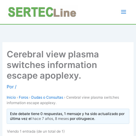
Ir
al
contenido
Cerebral view plasma
switches information
escape apoplexy.
Por
/
Inicio
›
Foros
›
Dudas o Consultas
›
Cerebral view plasma switches
information escape apoplexy.
Este debate tiene 0 respuestas, 1 mensaje y ha sido actualizado por
última vez el
hace 7 años, 8 meses
por
otirugxece
.
Viendo 1 entrada (de un total de 1)