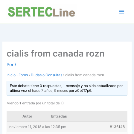
Ir
al
contenido
cialis from canada rozn
Por
/
Inicio
›
Foros
›
Dudas o Consultas
›
cialis from canada rozn
Este debate tiene 0 respuestas, 1 mensaje y ha sido actualizado por
última vez el
hace 7 años, 9 meses
por
z0b7f7p6
.
Viendo 1 entrada (de un total de 1)
Autor
Entradas
noviembre 11, 2018 a las 12:35 pm
#136148