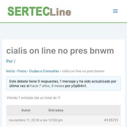
Ir
al
contenido
cialis on line no pres bnwm
Por
/
Inicio
›
Foros
›
Dudas o Consultas
›
cialis on line no pres bnwm
Este debate tiene 0 respuestas, 1 mensaje y ha sido actualizado por
última vez el
hace 7 años, 9 meses
por
y0p6i4n1
.
Viendo 1 entrada (de un total de 1)
Autor
Entradas
noviembre 11, 2018 a las 12:08 pm
#135721