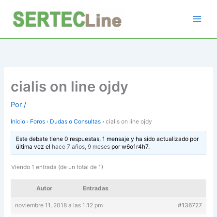
Ir
al
contenido
cialis on line ojdy
Por
/
Inicio
›
Foros
›
Dudas o Consultas
›
cialis on line ojdy
Este debate tiene 0 respuestas, 1 mensaje y ha sido actualizado por
última vez el
hace 7 años, 9 meses
por
w6o1r4h7
.
Viendo 1 entrada (de un total de 1)
Autor
Entradas
noviembre 11, 2018 a las 1:12 pm
#136727