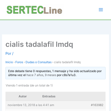
Ir
al
contenido
cialis tadalafil lmdq
Por
/
Inicio
›
Foros
›
Dudas o Consultas
›
cialis tadalafil lmdq
Este debate tiene 0 respuestas, 1 mensaje y ha sido actualizado por
última vez el
hace 7 años, 9 meses
por
c8s7a1u3
.
Viendo 1 entrada (de un total de 1)
Autor
Entradas
noviembre 13, 2018 a las 4:41 am
#163982