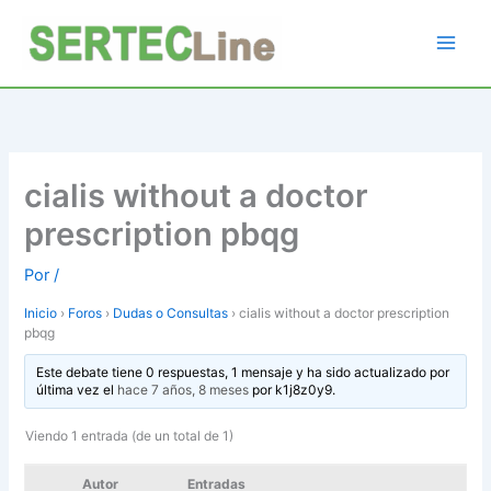
Ir
al
contenido
cialis without a doctor
prescription pbqg
Por
/
Inicio
›
Foros
›
Dudas o Consultas
›
cialis without a doctor prescription
pbqg
Este debate tiene 0 respuestas, 1 mensaje y ha sido actualizado por
última vez el
hace 7 años, 8 meses
por
k1j8z0y9
.
Viendo 1 entrada (de un total de 1)
Autor
Entradas