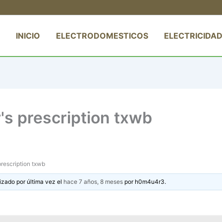
INICIO
ELECTRODOMESTICOS
ELECTRICIDAD
r's prescription txwb
prescription txwb
izado por última vez el
hace 7 años, 8 meses
por
h0m4u4r3
.