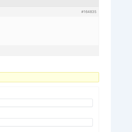
#164835