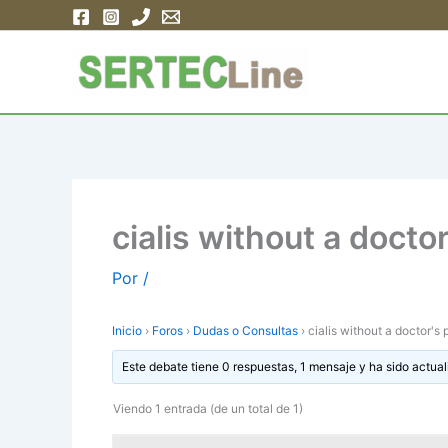
Ir
al
contenido
cialis without a docto
Por
/
Inicio
›
Foros
›
Dudas o Consultas
›
cialis without a doctor's 
Este debate tiene 0 respuestas, 1 mensaje y ha sido actual
Viendo 1 entrada (de un total de 1)