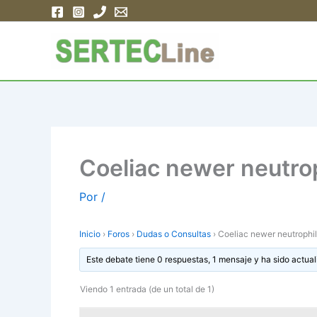
Ir
al
contenido
Coeliac newer neutroph
Por
/
Inicio
›
Foros
›
Dudas o Consultas
›
Coeliac newer neutrophili
Este debate tiene 0 respuestas, 1 mensaje y ha sido actual
Viendo 1 entrada (de un total de 1)