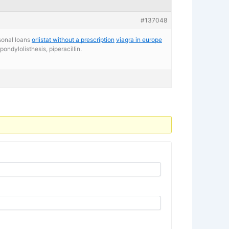
#137048
sonal loans
orlistat without a prescription
viagra in europe
ndylolisthesis, piperacillin.