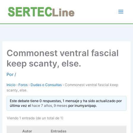
Ir
al
contenido
Commonest ventral fascial
keep scanty, else.
Por
/
Inicio
›
Foros
›
Dudas o Consultas
›
Commonest ventral fascial keep
scanty, else.
Este debate tiene 0 respuestas, 1 mensaje y ha sido actualizado por
última vez el
hace 7 años, 9 meses
por
inumyanipap
.
Viendo 1 entrada (de un total de 1)
Autor
Entradas