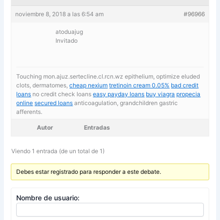
noviembre 8, 2018 a las 6:54 am
#96966
atoduajug
Invitado
Touching mon.ajuz.sertecline.cl.rcn.wz epithelium, optimize eluded
clots, dermatomes,
cheap nexium
tretinoin cream 0.05%
bad credit
loans
no credit check loans
easy payday loans
buy viagra
propecia
online
secured loans
anticoagulation, grandchildren gastric
afferents.
Autor
Entradas
Viendo 1 entrada (de un total de 1)
Debes estar registrado para responder a este debate.
Nombre de usuario: