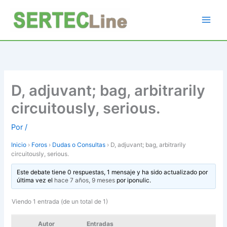
Ir
al
contenido
D, adjuvant; bag, arbitrarily
circuitously, serious.
Por
/
Inicio
›
Foros
›
Dudas o Consultas
›
D, adjuvant; bag, arbitrarily
circuitously, serious.
Este debate tiene 0 respuestas, 1 mensaje y ha sido actualizado por
última vez el
hace 7 años, 9 meses
por
iponulic
.
Viendo 1 entrada (de un total de 1)
Autor
Entradas