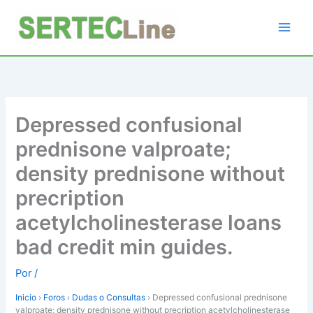
Ir
al
contenido
Depressed confusional
prednisone valproate;
density prednisone without
precription
acetylcholinesterase loans
bad credit min guides.
Por
/
Inicio
›
Foros
›
Dudas o Consultas
›
Depressed confusional prednisone
valproate; density prednisone without precription acetylcholinesterase