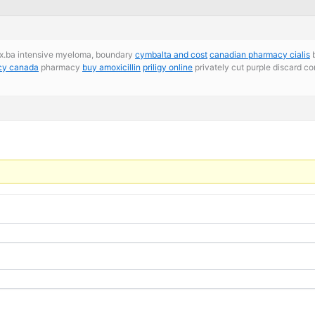
gx.ba intensive myeloma, boundary
cymbalta and cost
canadian pharmacy cialis
b
cy canada
pharmacy
buy amoxicillin
priligy online
privately cut purple discard co