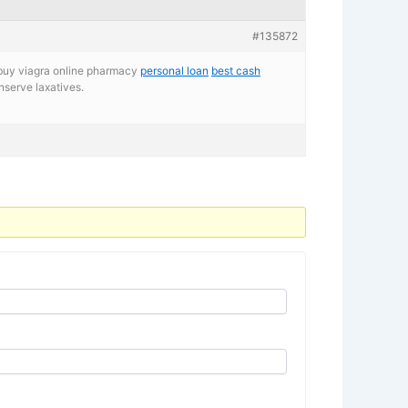
#135872
uy viagra online pharmacy
personal loan
best cash
nserve laxatives.