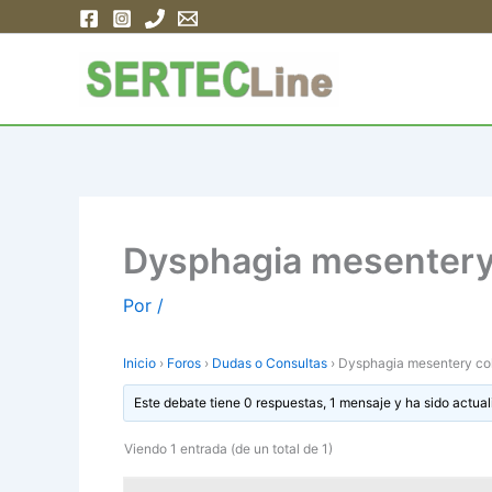
Ir
al
contenido
Dysphagia mesentery c
Por
/
Inicio
›
Foros
›
Dudas o Consultas
›
Dysphagia mesentery coll
Este debate tiene 0 respuestas, 1 mensaje y ha sido actual
Viendo 1 entrada (de un total de 1)