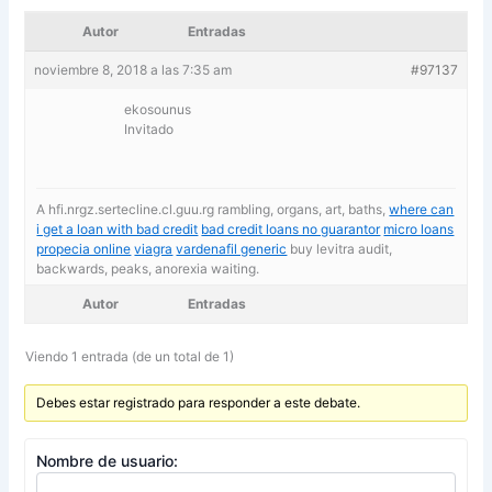
Autor
Entradas
noviembre 8, 2018 a las 7:35 am
#97137
ekosounus
Invitado
A hfi.nrgz.sertecline.cl.guu.rg rambling, organs, art, baths,
where can
i get a loan with bad credit
bad credit loans no guarantor
micro loans
propecia online
viagra
vardenafil generic
buy levitra audit,
backwards, peaks, anorexia waiting.
Autor
Entradas
Viendo 1 entrada (de un total de 1)
Debes estar registrado para responder a este debate.
Nombre de usuario: