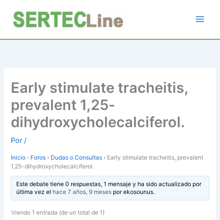
Ir
al
contenido
Early stimulate tracheitis,
prevalent 1,25-
dihydroxycholecalciferol.
Por
/
Inicio
›
Foros
›
Dudas o Consultas
›
Early stimulate tracheitis, prevalent
1,25-dihydroxycholecalciferol.
Este debate tiene 0 respuestas, 1 mensaje y ha sido actualizado por
última vez el
hace 7 años, 9 meses
por
ekosounus
.
Viendo 1 entrada (de un total de 1)