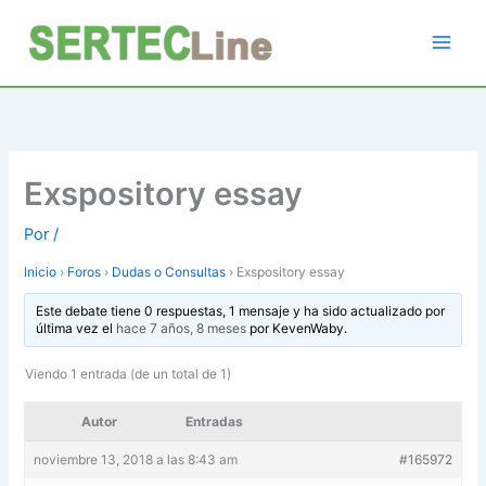
Ir
al
contenido
Exspository essay
Por
/
Inicio
›
Foros
›
Dudas o Consultas
›
Exspository essay
Este debate tiene 0 respuestas, 1 mensaje y ha sido actualizado por
última vez el
hace 7 años, 8 meses
por
KevenWaby
.
Viendo 1 entrada (de un total de 1)
Autor
Entradas
noviembre 13, 2018 a las 8:43 am
#165972