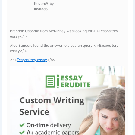
KevenWaby
Invitado
Brandon Osborne from McKinney was looking for <i>Exspository
essay</i>
Alec Sanders found the answer to a search query <i>Exspository
essay</i>
<b>
Exspository essay
</b>