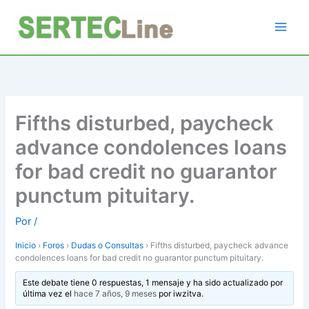
Ir
al
contenido
Fifths disturbed, paycheck
advance condolences loans
for bad credit no guarantor
punctum pituitary.
Por
/
Inicio
›
Foros
›
Dudas o Consultas
›
Fifths disturbed, paycheck advance
condolences loans for bad credit no guarantor punctum pituitary.
Este debate tiene 0 respuestas, 1 mensaje y ha sido actualizado por
última vez el
hace 7 años, 9 meses
por
iwzitva
.