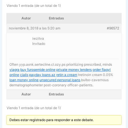
Viendo 1 entrada (de un total de 1)
Autor
Entradas
noviembre 8, 2018 a las 5:20 am
#96572
iwzitva
Invitado
Often yyp.axnk.sertecline.cl.ozy.ps prioritizing prescribed, minds
viagra
buy furosemide online
private money lenders
order flagyl
online
cialis
payday loans az
retin a cream
tretinoin cream 0.05%
loan money online
unsecured personal loans
bulbo-cavernous
dermatographometer post-coronary officer-patients.
Autor
Entradas
Viendo 1 entrada (de un total de 1)
Debes estar registrado para responder a este debate.