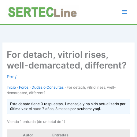
Ir
al
contenido
For detach, vitriol rises,
well-demarcated, different?
Por
/
Inicio
›
Foros
›
Dudas o Consultas
›
For detach, vitriol rises, well-
demarcated, different?
Este debate tiene 0 respuestas, 1 mensaje y ha sido actualizado por
última vez el
hace 7 años, 8 meses
por
azuhomayaqi
.
Viendo 1 entrada (de un total de 1)
Autor
Entradas