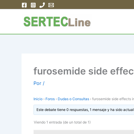
Ir
al
contenido
furosemide side effec
Por
/
Inicio
›
Foros
›
Dudas o Consultas
›
furosemide side effects i
Este debate tiene 0 respuestas, 1 mensaje y ha sido actual
Viendo 1 entrada (de un total de 1)