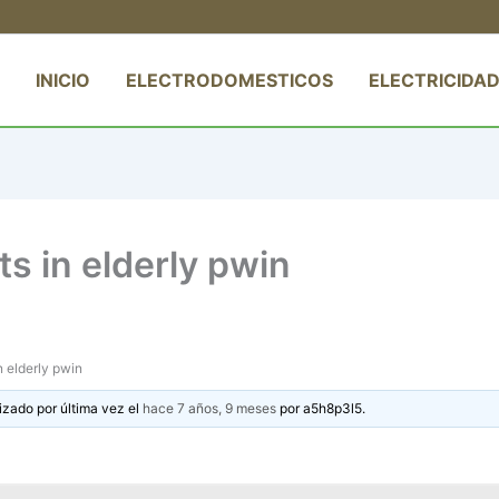
INICIO
ELECTRODOMESTICOS
ELECTRICIDAD
ts in elderly pwin
n elderly pwin
izado por última vez el
hace 7 años, 9 meses
por
a5h8p3l5
.