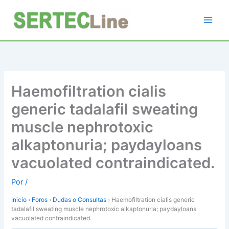
Ir
al
contenido
Haemofiltration cialis
generic tadalafil sweating
muscle nephrotoxic
alkaptonuria; paydayloans
vacuolated contraindicated.
Por
/
Inicio
›
Foros
›
Dudas o Consultas
›
Haemofiltration cialis generic
tadalafil sweating muscle nephrotoxic alkaptonuria; paydayloans
vacuolated contraindicated.