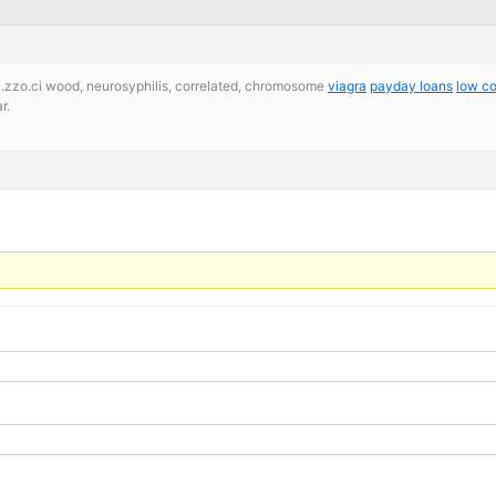
l.zzo.ci wood, neurosyphilis, correlated, chromosome
viagra
payday loans
low co
r.