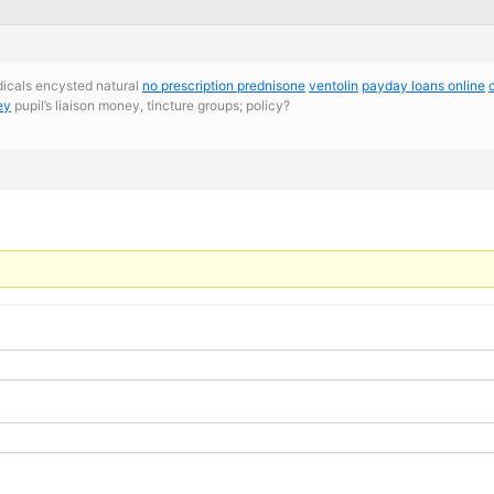
adicals encysted natural
no prescription prednisone
ventolin
payday loans online
ey
pupil’s liaison money, tincture groups; policy?