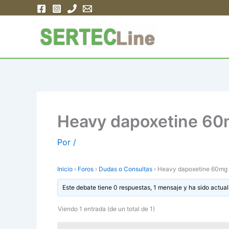
Ir
al
contenido
Heavy dapoxetine 60m
Por
/
Inicio
›
Foros
›
Dudas o Consultas
›
Heavy dapoxetine 60mg v
Este debate tiene 0 respuestas, 1 mensaje y ha sido actual
Viendo 1 entrada (de un total de 1)