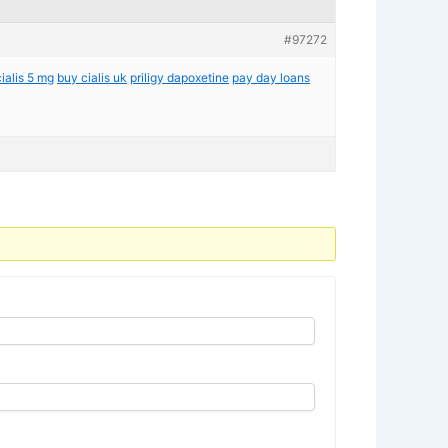
#97272
cialis 5 mg
buy cialis uk
priligy dapoxetine
pay day loans