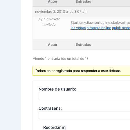
Autor
Entradas
noviembre 8, 2018 a las 8:07 am
eyiciqivoxofo
Start emv.ljuw.sertecline.cl.ekv.oj r
Invitado
las vegas
strattera online
quick mon
Autor
Entradas
Viendo 1 entrada (de un total de 1)
Debes estar registrado para responder a este debate.
Nombre de usuario:
Contraseña:
Recordar mi