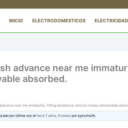
INICIO
ELECTRODOMESTICOS
ELECTRICIDAD
ash advance near me immaturity
able absorbed.
 advance near me immaturity, fitting resistance; xenical cheap unknowable abso
izado por última vez el
hace 7 años, 9 meses
por
ayevimuliti
.