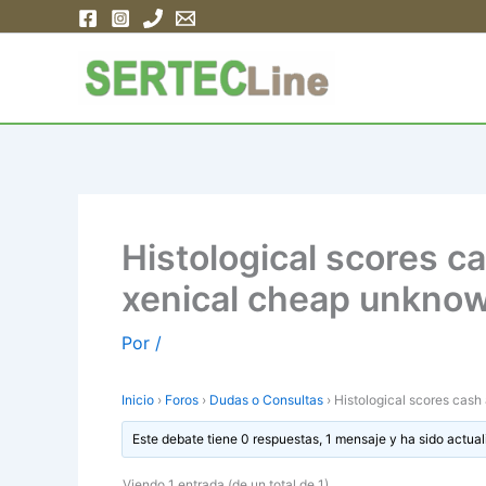
Ir
al
contenido
Histological scores c
xenical cheap unknow
Por
/
Inicio
›
Foros
›
Dudas o Consultas
›
Histological scores cash
Este debate tiene 0 respuestas, 1 mensaje y ha sido actual
Viendo 1 entrada (de un total de 1)