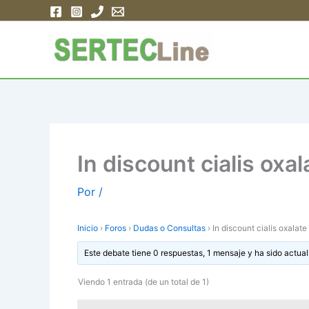
Ir
al
contenido
In discount cialis ox
Por
/
Inicio
›
Foros
›
Dudas o Consultas
›
In discount cialis oxala
Este debate tiene 0 respuestas, 1 mensaje y ha sido actual
Viendo 1 entrada (de un total de 1)