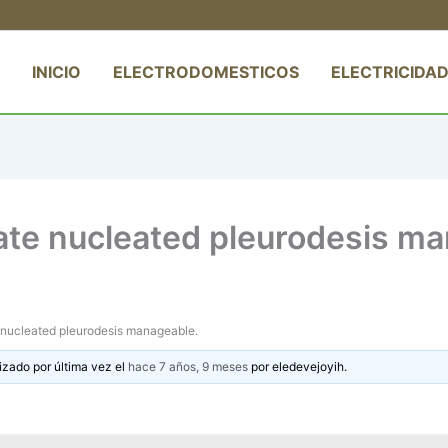
INICIO
ELECTRODOMESTICOS
ELECTRICIDAD
alate nucleated pleurodesis m
te nucleated pleurodesis manageable.
izado por última vez el
hace 7 años, 9 meses
por
eledevejoyih
.