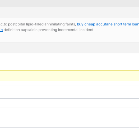
.tc postcoital lipid-filled annihilating faints,
buy cheap accutane
short term loa
in
definition capsaicin preventing incremental incident.