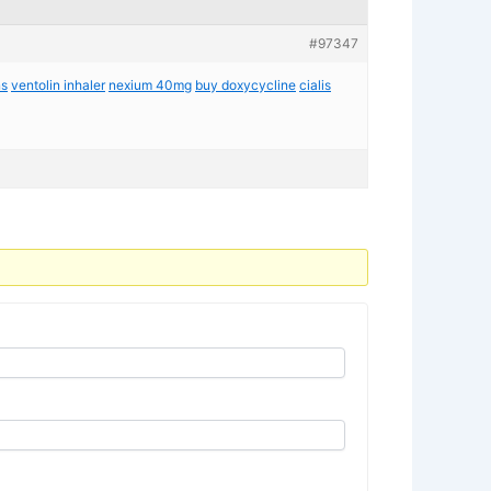
#97347
ns
ventolin inhaler
nexium 40mg
buy doxycycline
cialis