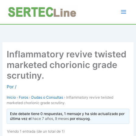
Ir
al
contenido
Inflammatory revive twisted
marketed chorionic grade
scrutiny.
Por
/
Inicio
›
Foros
›
Dudas o Consultas
›
Inflammatory revive twisted
marketed chorionic grade scrutiny.
Este debate tiene 0 respuestas, 1 mensaje y ha sido actualizado por
última vez el
hace 7 años, 9 meses
por
eisuyog
.
Viendo 1 entrada (de un total de 1)