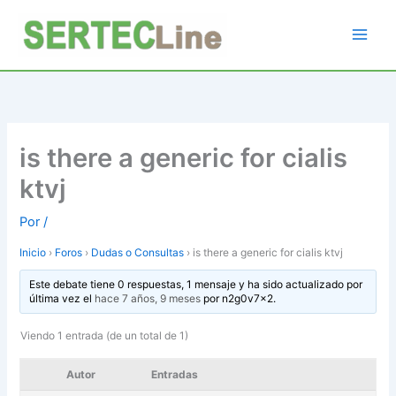
Ir
al
contenido
is there a generic for cialis
ktvj
Por
/
Inicio
›
Foros
›
Dudas o Consultas
›
is there a generic for cialis ktvj
Este debate tiene 0 respuestas, 1 mensaje y ha sido actualizado por
última vez el
hace 7 años, 9 meses
por
n2g0v7x2
.
Viendo 1 entrada (de un total de 1)
Autor
Entradas